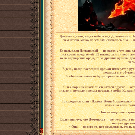
Давным-давно, когда небеса над Драконьими Пус
чем лезвие меча, по землям скиталась она — из
Её называли Демонессой — не потому что она сл
пил кровь предателей. Её взгляд сжигал веру л
то за варварские орды, то за древние культы др
— толь
В день, когда последний дракон-император ру
подняла его обуглен
> «Больше никто не будет править мной. Я 
С тех пор к ней начали стекаться другие — о
глазами, полными пепла прошлых войн. Каждый нё
Так родился клан «Пламя Тёмной Королевы» — 
пламя на алой ткани
Они не защищают троны
Враги шепчут, что Демонесса — не человек, а в
спящего дракона
> Она — просто та, кто осмелилась стать 