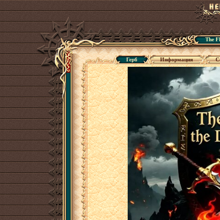
The F
Герб
Информация
С