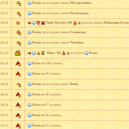
Клану
присуждено звание
Мастер войны.
:25:38
Клану
присуждено звание
Полководец.
:59:41
Night Warriors [8]
добился звания
Избранник богов
:39:30
Клану
присуждено звание
Гладиатор.
:50:37
Клану
присуждено звание
Чемпион.
:48:30
-Ника- [8]
вступил в
Клан.
:03:20
Клан
взял
10
уровень.
:40:59
Клан
взял
9
уровень.
:40:31
Клану
присуждено звание
Воин.
:40:06
Клан
взял
8
уровень.
:40:01
Клан
взял
7
уровень.
:39:36
Клан
взял
6
уровень.
:39:35
Клан
взял
5
уровень.
:39:13