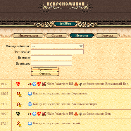
irk38ru
Информация
Состав
История
Бонусы
Фильтр событий:
Член клана:
Время с:
Время до:
Night Warriors [8]
добился звания
Верховный Бог.
:19:40
Клану
присуждено звание
Вершитель.
:45:35
Клану
присуждено звание
Военный эксперт.
:33:36
Night Warriors [8]
добился звания
Бог.
:29:20
Клану
присуждено звание
Герой.
:27:14