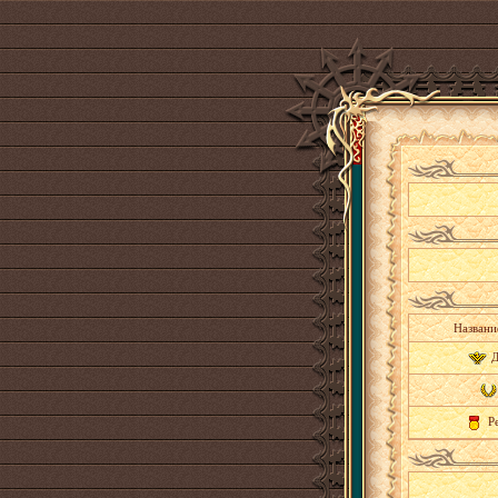
Названи
Д
Ре