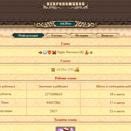
irk38ru
Информация
Состав
История
Бонусы
Глава
Night Warriors [8]
Статус
irk38ru [10]
Рейтинг клана
е рейтинга
Значение в рейтинге
Место в глобальном рей
облесть
2271096610
18-е место
Опыт
94957902
17-е место
путации
2917
21-е место
Таланты клана