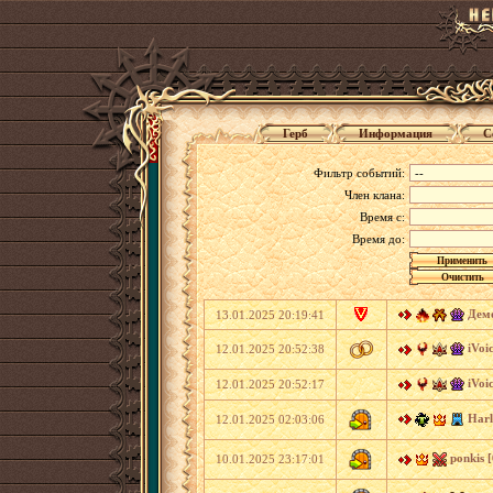
Герб
Информация
С
Фильтр событий:
Член клана:
Время с:
Время до:
Демо
13.01.2025 20:19:41
iVoic
12.01.2025 20:52:38
iVoic
12.01.2025 20:52:17
Harl
12.01.2025 02:03:06
ponkis [
10.01.2025 23:17:01