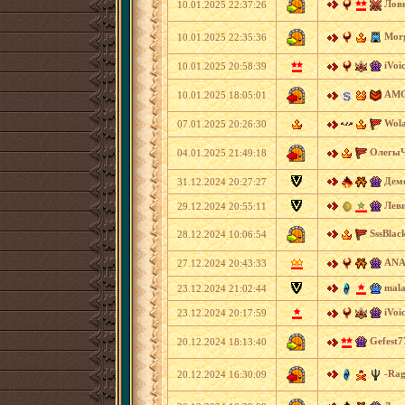
Лов
10.01.2025 22:37:26
Mor
10.01.2025 22:35:36
iVoic
10.01.2025 20:58:39
AMG
10.01.2025 18:05:01
Wola
07.01.2025 20:26:30
ОлегыЧ
04.01.2025 21:49:18
Демо
31.12.2024 20:27:27
Леви
29.12.2024 20:55:11
SssBlac
28.12.2024 10:06:54
ANA
27.12.2024 20:43:33
mala
23.12.2024 21:02:44
iVoic
23.12.2024 20:17:59
Gefest7
20.12.2024 18:13:40
-Rag
20.12.2024 16:30:09