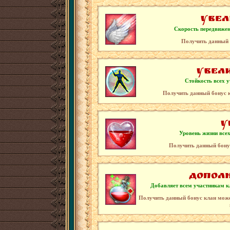
Увел
Скорость передвижен
Получить данный 
Увел
Стойкость всех у
Получить данный бонус 
У
Уровень жизни всех
Получить данный бону
Допол
Добавляет всем участникам к
Получить данный бонус клан може