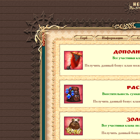
Герб
Информация
С
Дополн
Все участники к
Получить данный бонус клан може
Ра
Вместительность сумки 
Получить данный бонус кла
Зол
Все участники клана по
Получить данный бонус