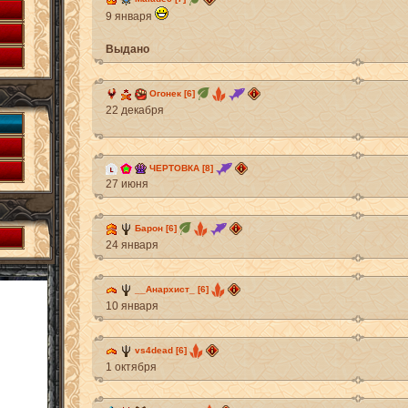
9 января
Выдано
Огонек [6]
22 декабря
ЧЕРТОВКА [8]
27 июня
Барон [6]
24 января
__Анархист_ [6]
10 января
vs4dead [6]
1 октября