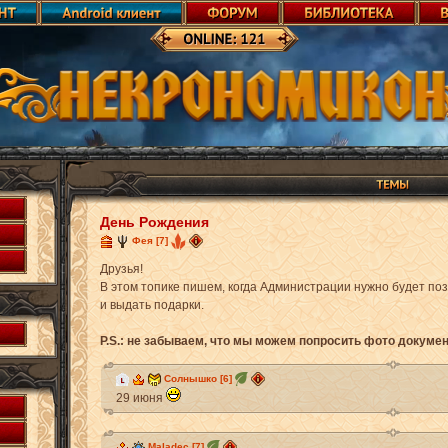
День Рождения
Фея [7]
Друзья!
В этом топике пишем, когда Администрации нужно будет по
и выдать подарки.
P.S.: не забываем, что мы можем попросить фото докуме
Солнышко [6]
29 июня
Maladec [7]