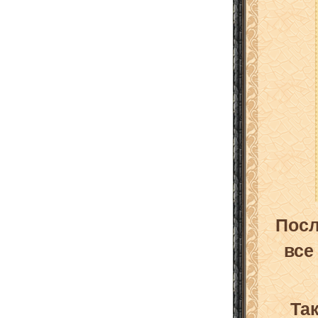
Посл
все
Та