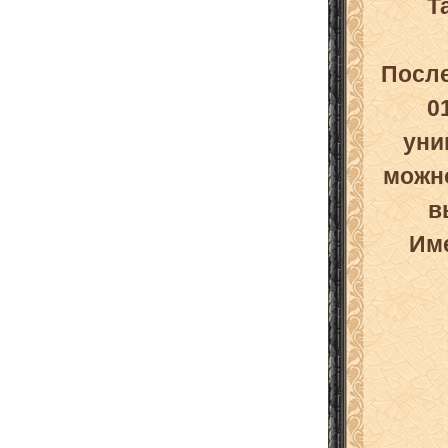
Та
После
0
уни
можно
в
Им