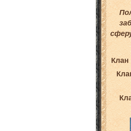
По
за
сфер
Клан 
Кла
Кл