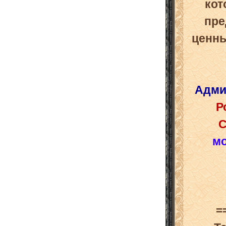
кот
пре
ценны
Адми
Р
C
м
=