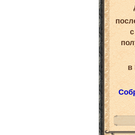
посл
по
в
Соб