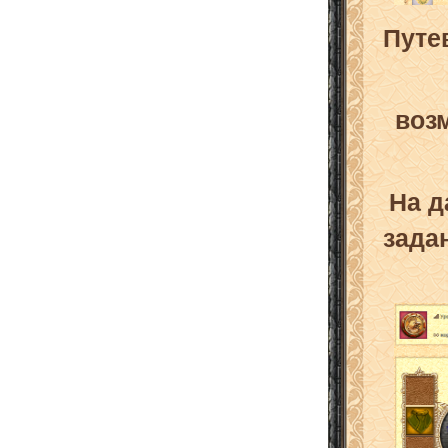
Путе
воз
На д
зада