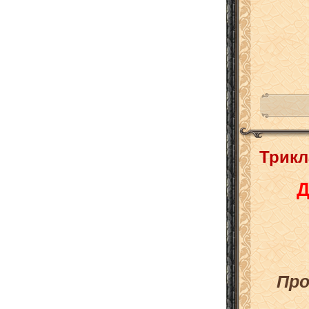
Трикл
Д
Про