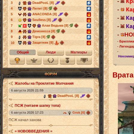
-
Кр
3
DeadPooL [8]
-
Ка
4
Лилит [8]
5
ANACONDA [8]
-
Ка
6
Soulless [8]
-
Ка
7
Алая Ведьма [8]
8
Демонесса [8]
-
НО
9
Tigra [8]
-
Бриллиа
Защитник [8]
10
-
Легенда
-
Общий
Люди
Магмары
Некоммер
Врата
Жалобы на Проклятие Молчания
6 августа 2026 21:59
DeadPooL [8]
ПСЖ (читаем шапку топа)
6 августа 2026 17:23
Grok [6]
ПСЖ начал занова
= НОВОВВЕДЕНИЯ =