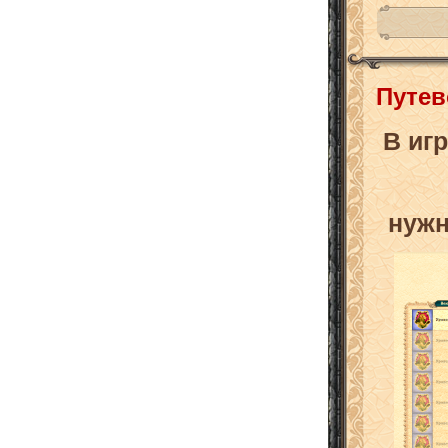
Путев
В иг
нужн