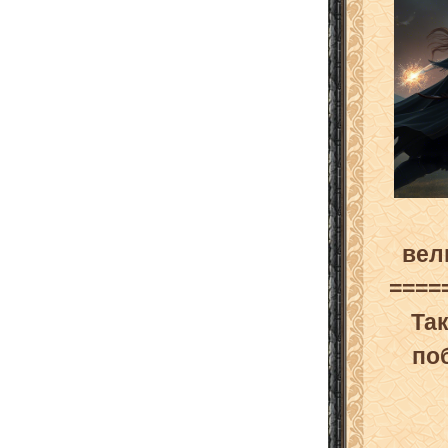
вел
====
Та
по