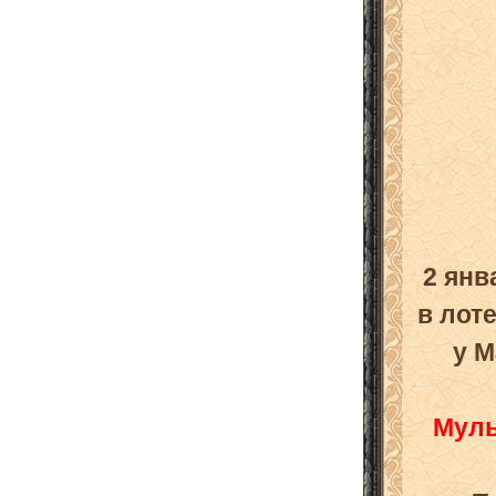
2 янв
в лот
у М
Муль