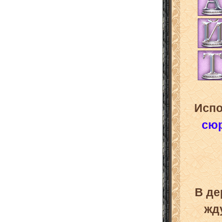
Испо
сю
В д
жд