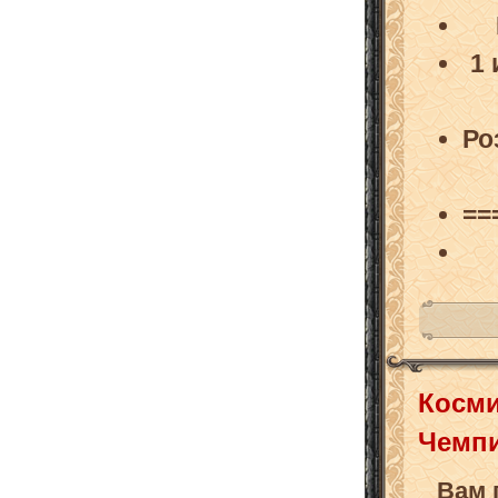
1
Ро
==
Косми
Чемп
Вам 