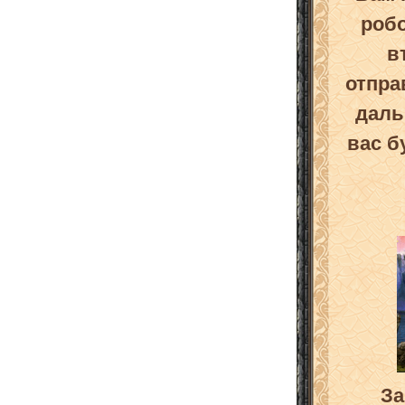
робо
в
отпра
даль
вас б
За