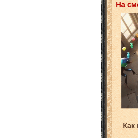
На см
Как