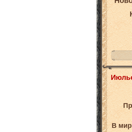
Ново
Июльс
Пр
В мир