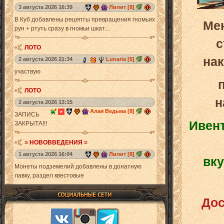
3 августа 2026 16:39
Лилит [8]
В Куб добавлены рецепты превращения гномьих
Ме
рун + ртуть сразу в гномьи шкат...
с
ЛОТО
на
2 августа 2026 21:34
Lunaria [6]
участвую
ЛОТО
н
2 августа 2026 13:15
Алая Ведьма [8]
ЗАПИСЬ
Ивент
ЗАКРЫТА!!!
= НОВОВВЕДЕНИЯ =
1 августа 2026 16:04
Лилит [8]
вку
Монеты подземелий добавлены в донатную
лавку, раздел квестовые
Дос