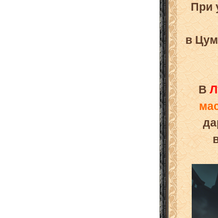
При 
в Цум
В
Л
ма
да