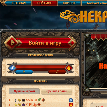
1
2
3
0
17
Лучшие игроки
Лучшие кланы
1
ХАЛК [8]
Ki [8]
2