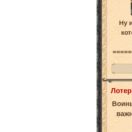
Ну 
кот
=====
Лотер
Воин
важн