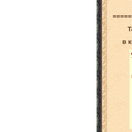
=====
Т
в 