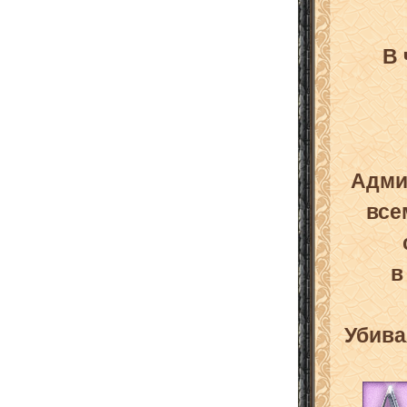
В 
Адм
все
Убив