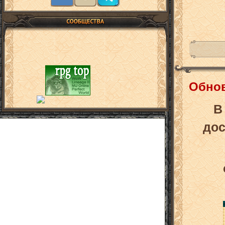
Обнов
В
дос