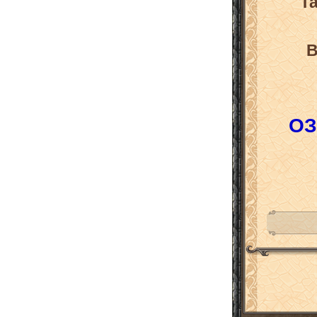
Т
В
ОЗ